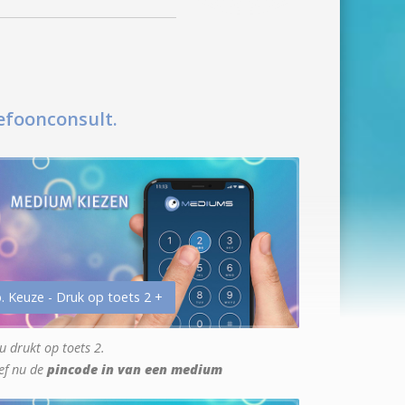
efoonconsult.
. Keuze - Druk op toets 2 +
u drukt op toets 2.
ef nu de
pincode in van een medium