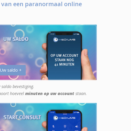
 van een paranormaal online
 Uw saldo +
 saldo bevestiging.
hoort hoeveel
minuten op uw account
staan.