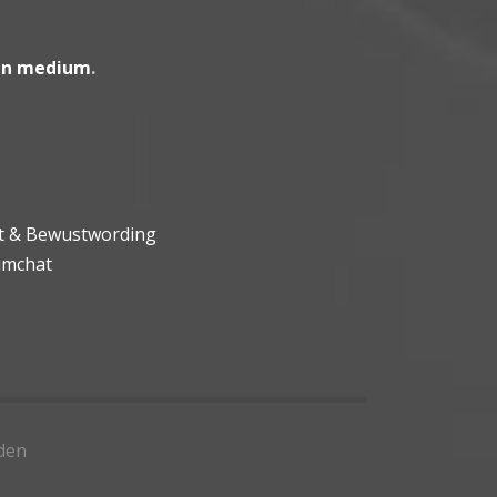
en medium
.
ht & Bewustwording
umchat
den