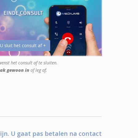
 U sluit het consult af +
enst het consult af te sluiten.
ak gewoon in
of leg af.
ijn. U gaat pas betalen na contact