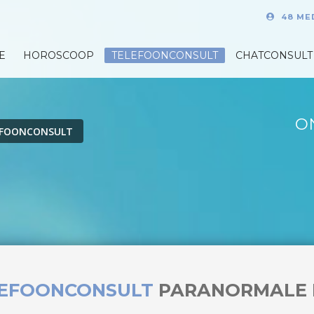
48 ME
E
HOROSCOOP
TELEFOONCONSULT
CHATCONSULT
O
EFOONCONSULT
LEFOONCONSULT
PARANORMALE 