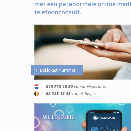
met een paranormale online medi
telefoonconsult.
1. Bel lokaal nummer +
010 713 18 50
vanuit Nederland
02 788 12 43
vanuit België