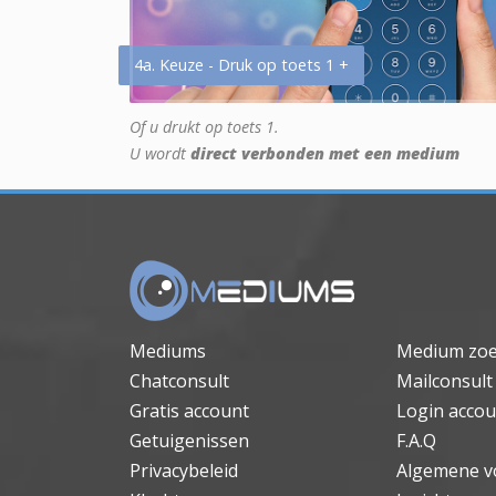
4a. Keuze - Druk op toets 1 +
Of u drukt op toets 1.
U wordt
direct verbonden met een medium
Mediums
Medium zo
Chatconsult
Mailconsult
Gratis account
Login accou
Getuigenissen
F.A.Q
Privacybeleid
Algemene v