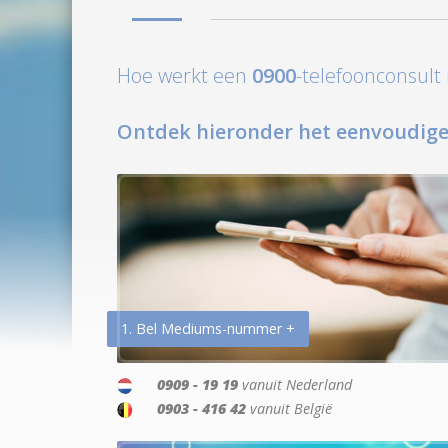
Hoe werkt een
0900
-telefoonconsul
Ontdek hieronder het eenvoudige
1. Bel Mediums-nummer +
0909 - 19 19
vanuit Nederland
0903 - 416 42
vanuit België