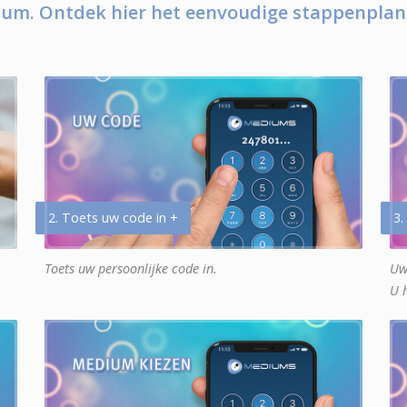
um. Ontdek hier het eenvoudige stappenplan
2. Toets uw code in +
3.
Toets uw persoonlijke code in.
Uw
U 