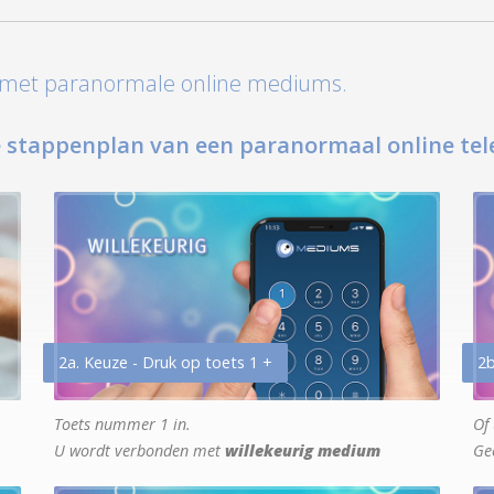
t met paranormale online mediums.
 stappenplan van een paranormaal online tel
2a. Keuze - Druk op toets 1 +
2b
Toets nummer 1 in.
Of 
U wordt verbonden met
willekeurig medium
Ge