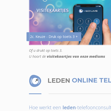
2c. Keuze - Druk op toets 3 +
Of u drukt op toets 3.
U hoort de
visitekaartjes van onze mediums
LEDEN
ONLINE TE
Hoe werkt een
leden
-telefoonconsult