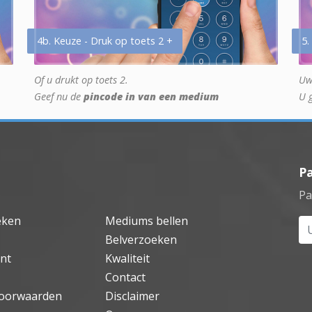
4b. Keuze - Druk op toets 2 +
5.
Of u drukt op toets 2.
Uw
Geef nu de
pincode in van een medium
U 
P
Pa
eken
Mediums bellen
Uw
Belverzoeken
nt
Kwaliteit
Contact
oorwaarden
Disclaimer