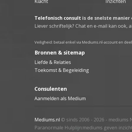
Klacht
Inzichten
Telefonisch consult
is de snelste manier
Liever schriftelijk? Chat en e-mail kan ook, al
Veiligheid: betaal enkel via Mediums.nl-account en de
Bronnen & sitemap
Liefde & Relaties
Toekomst & Begeleiding
Consulenten
Aanmelden als Medium
Mediums.nl
© sinds 2006 - 2026
- mediums N
Paranormale Hulplijn:mediums geven inzich